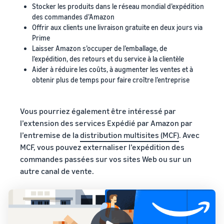
Amazon avec d’autres
produits aux clients
Stocker les produits dans le réseau mondial d’expédition
Augmentez les ventes grâce
méthodes d’expédition
des commandes d’Amazon
à de meilleures offres
Offrir aux clients une livraison gratuite en deux jours via
Qu’est-ce que
Comparer
Prime
l’expédition directe?
Obtenir une estimation
les options
Expédié par Amazon
Laisser Amazon s’occuper de l’emballage, de
pour votre inventaire –
Découvrez comment
d’expédition
Externalisez l’expédition, les
Expédié par Amazon
l’expédition, des retours et du service à la clientèle
externaliser la manutention
Découvrez
retours et le service à la
Aider à réduire les coûts, à augmenter les ventes et à
Prévisualisez les frais de
Amazon
et la livraison
comment faire
clientèle
obtenir plus de temps pour faire croître l’entreprise
vente et les coûts de vos
Brand
correspondre les
produits Expédié par
Registry
Comment créer un
offres et créer de
Incitatifs pour les
Amazon
magasin en ligne
Inscrivez
nouvelles mises
nouveaux vendeurs
Vous pourriez également être intéressé par
votre
Obtenez des conseils pour
en vente dans la
Débloquez 70 000 $ CAD à
l’extension des services Expédié par Amazon par
marque sur
créer une vitrine de
boutique Amazon
l’aide du guide
l’entremise de la
distribution multisites (MCF)
. Avec
Amazon
commerce électronique
MCF, vous pouvez externaliser l’expédition des
pour
accéder à
commandes passées sur vos sites Web ou sur un
une suite
autre canal de vente.
Calculateur
d’outils de
de revenus
création de
marque et
Calculer les frais
Voir l’aperçu
Répondre au jeu-
d’avantages
et les coûts d’un
questionnaire
Introduction
de
produit en