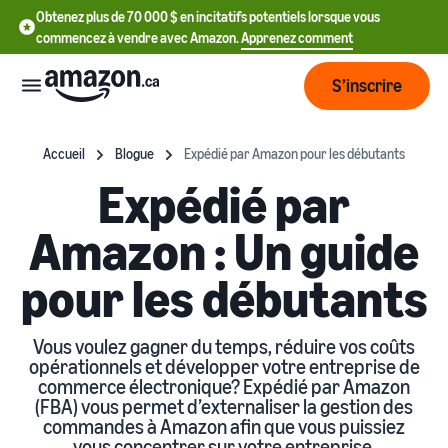
Obtenez plus de 70 000 $ en incitatifs potentiels lorsque vous
commencez à vendre avec Amazon.
Apprenez comment
S’inscrire
Commencer
Accueil
Blogue
Expédié par Amazon pour les débutants
Expédié par
Apprenez
Développer
Amazon : Un guide
English
comment
- CA
vendre
pour les débutants
Optimiser
Services
Français
ses
S’inscrire en tant que
- CA
opérations
vendeur
Vous voulez gagner du temps, réduire vos coûts
Outils
Passez en revue les étapes
Ressources
opérationnels et développer votre entreprise de
de création d’un compte
commerce électronique? Expédié par Amazon
Remplir les commandes
vendeur
à partir de son propre
(FBA) vous permet d’externaliser la gestion des
Trouver des
Apprentissage
entrepôt
commandes à Amazon afin que vous puissiez
Tarification
applications et des
vous concentrer sur votre entreprise.
Obtenez des livraisons plus