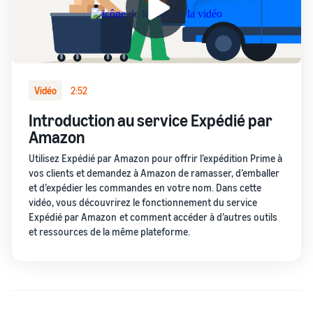
Recommandations
protection.
à la mise en
comparant les
pour votre
vente de
méthodes
entreprise
d’expédition.
produits sur
Répondez à trois questions
Amazon
et nous vous proposerons
Découvrez
les bonnes ressources
comment faire
Vidéo
2:52
pour votre entreprise.
correspondre les
Introduction au service Expédié par
offres et créer de
Amazon
nouvelles mises
en vente dans la
Utilisez Expédié par Amazon pour offrir l’expédition Prime à
boutique Amazon
vos clients et demandez à Amazon de ramasser, d’emballer
et d’expédier les commandes en votre nom. Dans cette
vidéo, vous découvrirez le fonctionnement du service
Expédié par Amazon et comment accéder à d’autres outils
et ressources de la même plateforme.