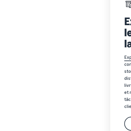
E
l
l
Ex
co
sto
dis
liv
et 
tâc
cli