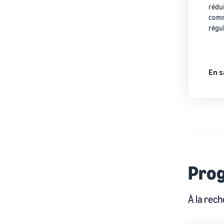
rédui
comm
régul
En s
Pro
À la rec