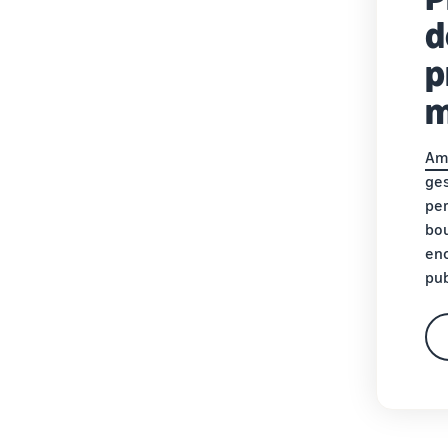
d
p
m
Am
ges
per
bou
enc
pub