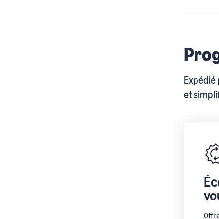
Prog
Expédié 
et simpl
Éc
vo
Offre