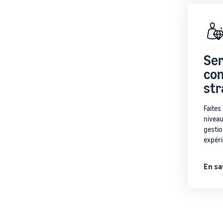
Ser
co
str
Faites
niveau
gesti
expér
En sa