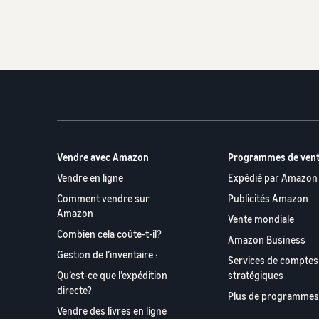
Voir tous les outils
Expédier les commandes des clients
Décidez d’une méthode d’expédition
Vous ne savez pas par où commencer? Répondez à notre
Vous ne savez pas par où commencer? Répondez à notre
Faire la promotion et utiliser la publicité
Vous ne savez pas par où commencer? Répondez à notre
Stimulez la découverte grâce à des promotions et des
annonces
Vous ne savez pas par où commencer? Répondez à notre
Vendre avec Amazon
Programmes de ven
Vous ne savez pas par où commencer? Répondez à notre
Vendre en ligne
Expédié par Amazon
Comment vendre sur
Publicités Amazon
Amazon
Vente mondiale
Combien cela coûte-t-il?
Amazon Business
Gestion de l’inventaire :
Services de comptes
Qu’est-ce que l’expédition
stratégiques
directe?
Plus de programmes
Vendre des livres en ligne